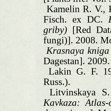
Kamelin R. V., 
Fisch. ex DC.
griby)
[Red Da
fungi)]. 2008.
M
Krasnaya kniga
Dagestan
]. 2009
Lakin G. F. 1
Russ.).
Litvinskaya S
Kavkaza: Atlas
-