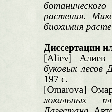
ботаническог
растения. Мик
биохимия расте
Диссертации и
[Aliev] Алие
буковых лесов 
197 с.
[Omarova] Ома
локальных пл
Дагестана
. Авт