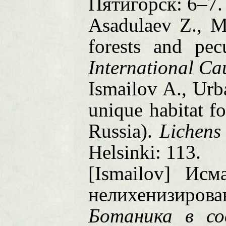
Пятигорск: 6–7.
Asadulaev Z., M
forests and pecu
International C
Ismailov A., Urb
unique habitat fo
Russia
).
Lichens
Helsinki
: 113.
[Ismailov] Ис
нелихенизирова
Ботаника в со