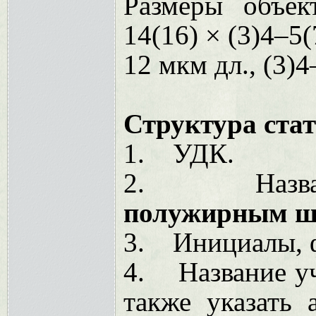
Размеры объек
14(16) × (3)4–5(
12 мкм дл., (3)4
Структура ста
1.
УДК.
2.
Назв
полужирным 
3.
Инициалы, ф
4.
Название у
также указать