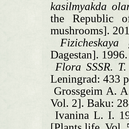
kasilmyakda ola
the
Republic
o
mushrooms]. 20
Fizicheskaya
Dagestan
]. 1996
Flora SSSR. T.
Leningrad
: 433 p
Grossgeim А. А
Vol. 2].
Baku
: 28
Ivanina L. I. 
[Plants life. Vol