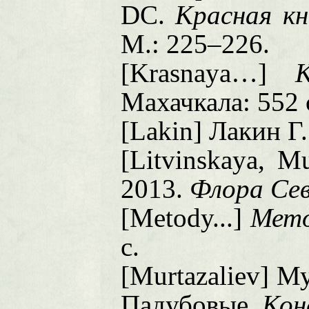
DC.
Красная кн
М.: 225–226.
[Krasnaya…]
Махачкала: 552 
[Lakin] Лакин Г.
[Litvinskaya, M
2013.
Флора Сев
[Metody...]
Мето
с.
[Murtazaliev] М
Падубовые.
Кон