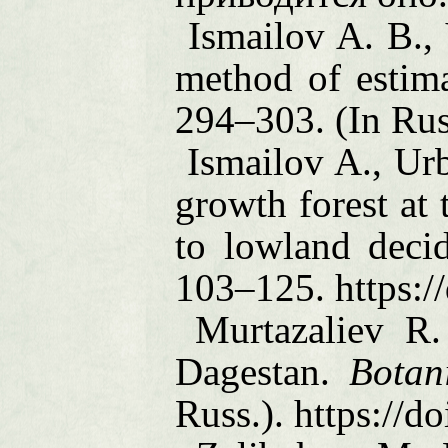
Ismailov A. B.,
method of estima
294–303. (In Rus
Ismailov A., Ur
growth forest at 
to lowland deci
103–125. https:/
Murtazaliev R.
Dagestan
.
Botan
Russ.). https://