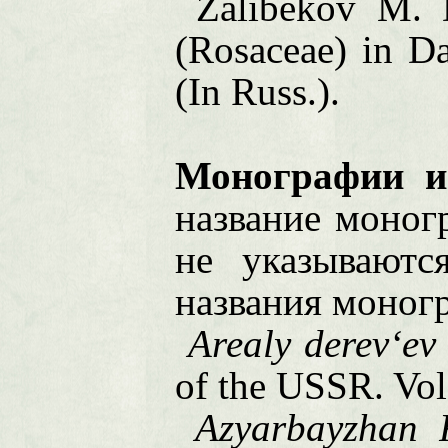
Zalibekov M. 
(Rosaceae) in
Da
(In Russ.).
Монографии и
название моног
не указываютс
названия моногр
Arealy derev
‘ev
of the
USSR
. Vo
Azyarbayzhan R