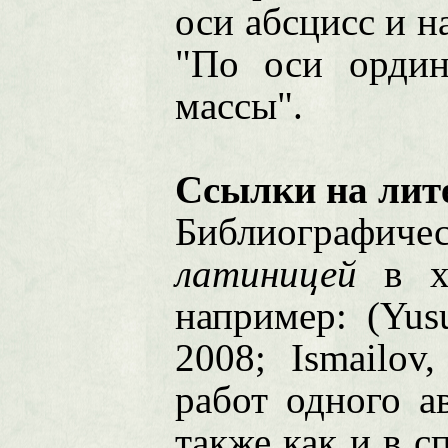
оси абсцисс и н
"По оси ордин
массы".
Ссылки на лите
Библиографичес
латиницей
в х
например: (Yus
2008; Ismailov
работ одного а
также как и в с