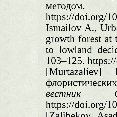
методо
https://doi.org
Ismailov A., Urb
growth forest at 
to lowland deci
103–125. https:/
[Murtazaliev
флористически
вестник С
https://doi.org/
[Zalibekov, Asa