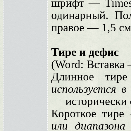
шрифт — Times
одинарный. По
правое —
1,5 с
Тире и дефис
(Word: Вставка
Длинное тире
используется в
— исторически с
Короткое тире
или диапазона 