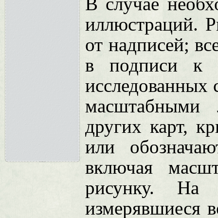
В случае необх
иллюстраций. Р
от надписей; в
в подписи к 
исследованных 
масштабными 
других карт, к
или обозначаю
включая масш
рисунку. На 
измерявшиеся в