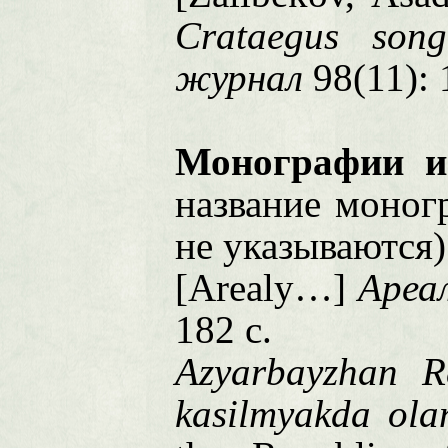
Crataegus song
журнал
98(11): 
Монографии и
название моног
не указываются)
[Arealy…]
Ареа
182 с.
Azyarbayzhan R
kasilmyakda ola