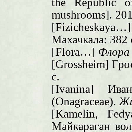
the
Republic
o
mushrooms]. 20
[Fizicheskaya
Махачкала: 382 
[Flora…]
Флора
[Grossheim] Гро
с.
[Ivanina] Ив
(Onagraceae).
Жи
[Kamelin, Fed
Майкараган в