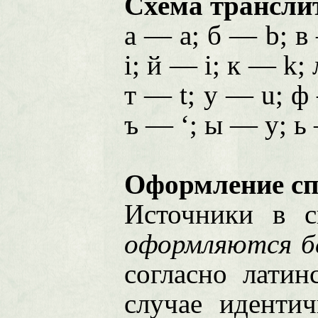
Схема трансли
а — a; б — b; в
i; й — i; к — k;
т — t; у — u; ф
ъ — ‘; ы — y; ь
Оформление сп
Источники в с
оформляются б
согласно латин
случае идентич