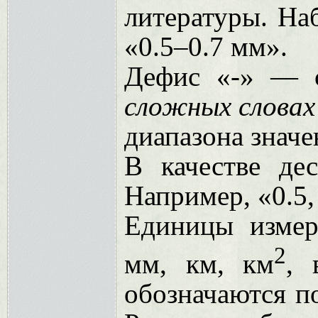
литературы. На
«0.5–0.7 мм».
Дефис «-» — с
сложных словах
диапазона значе
В качестве дес
Например, «0.5,
Единицы измер
2
мм, км, км
, 
обозначаются п