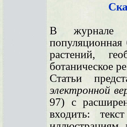
Cка
В журнале р
популяционная 
растений, ге
ботаническое ре
Статьи пред
электронной ве
97) с расшире
входить: текс
иллюстрациям, д