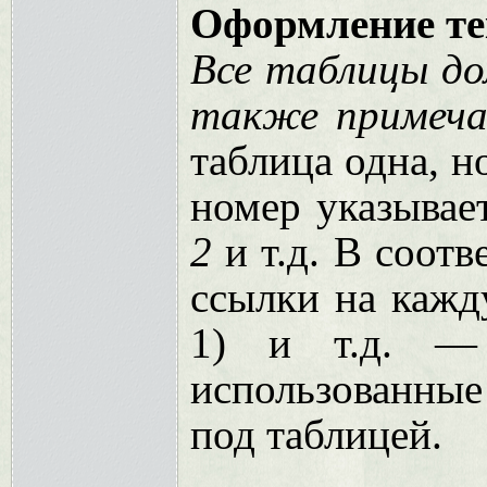
Оформление те
Все таблицы до
также примечан
таблица одна, 
номер указывае
2
и т.д. В соот
ссылки на кажду
1) и т.д. — 
использованные
под таблицей.