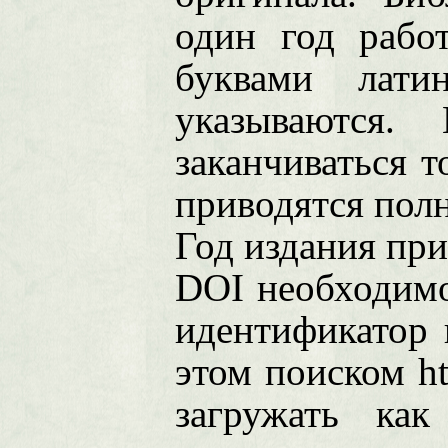
один год рабо
буквами лати
указываются.
заканчиваться 
приводятся пол
Год издания при
DOI необходимо
идентификатор 
этом поиском htt
загружать ка